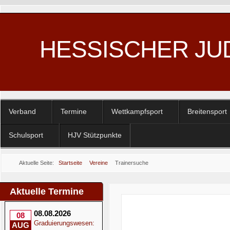
HESSISCHER JU
Verband
Termine
Wettkampfsport
Breitensport
Schulsport
HJV Stützpunkte
Aktuelle Seite:
Startseite
Vereine
Trainersuche
Aktuelle Termine
08.08.2026
08
Graduierungswesen:
AUG