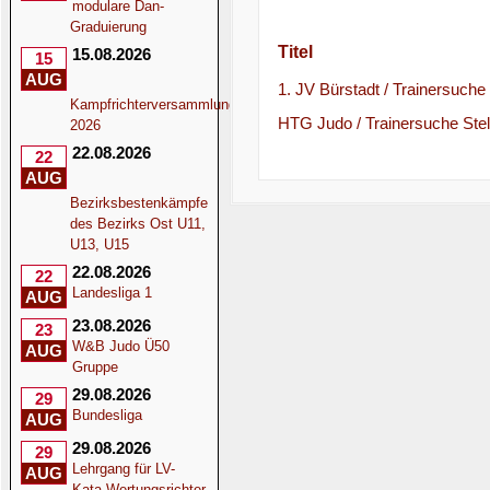
modulare Dan-
Graduierung
Titel
15.08.2026
15
AUG
1. JV Bürstadt / Trainersuche
Kampfrichterversammlung
HTG Judo / Trainersuche Ste
2026
22.08.2026
22
AUG
Bezirksbestenkämpfe
des Bezirks Ost U11,
U13, U15
22.08.2026
22
Landesliga 1
AUG
23.08.2026
23
W&B Judo Ü50
AUG
Gruppe
29.08.2026
29
Bundesliga
AUG
29.08.2026
29
Lehrgang für LV-
AUG
Kata-Wertungsrichter