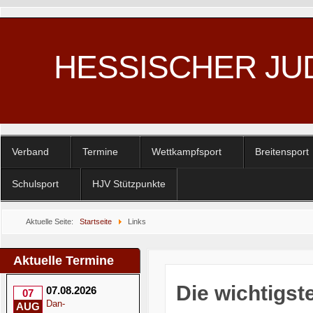
HESSISCHER JU
Verband
Termine
Wettkampfsport
Breitensport
Schulsport
HJV Stützpunkte
Aktuelle Seite:
Startseite
Links
Aktuelle Termine
Die wichtigs
07.08.2026
07
Dan-
AUG