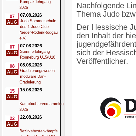
Kompaktlehrgang
Nachfolgende Lin
2026
Thema Judo bzw.
07.08.2026
07
Judo-Sommerschule
AUG
Der Hessische Jud
des 1.Judo-Club
Nieder-Roden/Rodgau
den Inhalt der hie
e.V.
jugendgefährdente
07.08.2026
07
sich der Hessisc
Sommerlehrgang
AUG
Ronneburg U15/U18
Veröffentlicher.
08.08.2026
08
Graduierungswesen:
AUG
modulare Dan-
Graduierung
15.08.2026
15
AUG
Kampfrichterversammlung
2026
22.08.2026
22
AUG
Bezirksbestenkämpfe