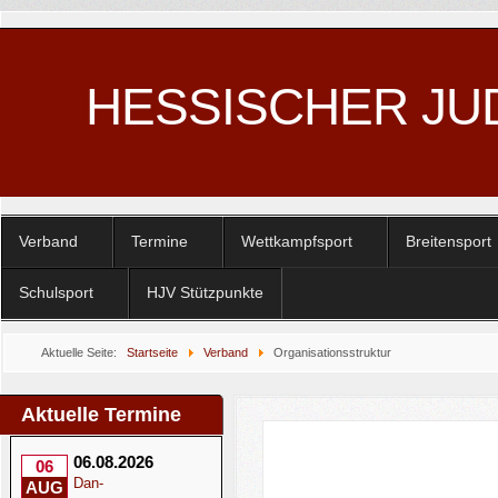
HESSISCHER JU
Verband
Termine
Wettkampfsport
Breitensport
Schulsport
HJV Stützpunkte
Aktuelle Seite:
Startseite
Verband
Organisationsstruktur
Aktuelle Termine
06.08.2026
06
Dan-
AUG