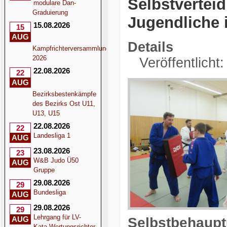
Selbstvertei
modulare Dan-
Graduierung
Jugendliche
15.08.2026
15
AUG
Details
Kampfrichterversammlung
2026
Veröffentlicht
22.08.2026
22
AUG
Bezirksbestenkämpfe
des Bezirks Ost U11,
U13, U15
22.08.2026
22
Landesliga 1
AUG
23.08.2026
23
W&B Judo Ü50
AUG
Gruppe
29.08.2026
29
Bundesliga
AUG
29.08.2026
29
Lehrgang für LV-
Selbstbehaupt
AUG
Kata-Wertungsrichter