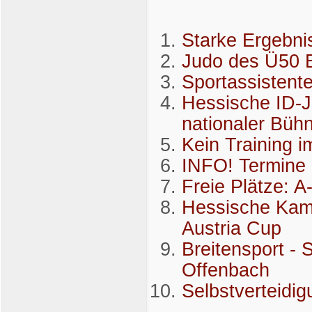
Starke Ergebni
Judo des Ü50 B
Sportassistent
Hessische ID-Ju
nationaler Büh
Kein Training i
INFO! Termin
Freie Plätze: A
Hessische Kampf
Austria Cup
Breitensport -
Offenbach
Selbstverteidi