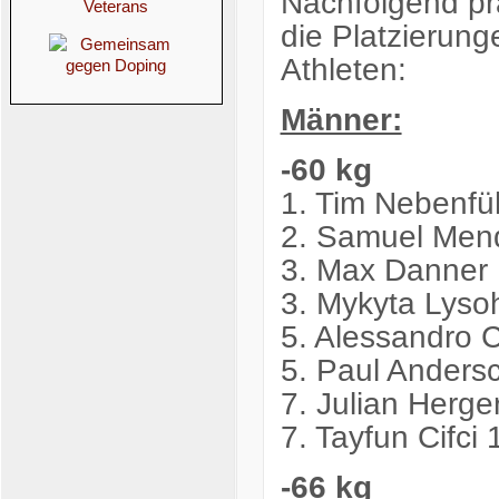
Nachfolgend pr
die Platzierun
Athleten:
Männer:
-60 kg
1. Tim Nebenfü
2. Samuel Mend
3. Max Danner 
3. Mykyta Lys
5. Alessandro 
5. Paul Andersc
7. Julian Herge
7. Tayfun Cifci
-66 kg