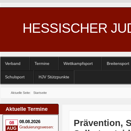
HESSISCHER JU
Verband
Termine
Wettkampfsport
Breitensport
Schulsport
HJV Stützpunkte
Aktuelle Seite:
Startseite
Aktuelle Termine
Prävention, 
08.08.2026
08
Graduierungswesen:
AUG