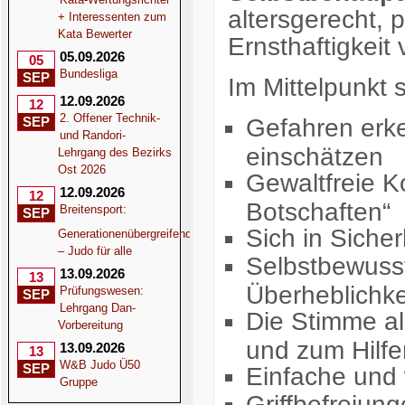
altersgerecht, 
+ Interessenten zum
Kata Bewerter
Ernsthaftigkeit v
05.09.2026
05
Bundesliga
SEP
Im Mittelpunkt
12.09.2026
12
2. Offener Technik-
Gefahren erke
SEP
und Randori-
einschätzen
Lehrgang des Bezirks
Ost 2026
Gewaltfreie K
12.09.2026
12
Botschaften“
Breitensport:
SEP
Sich in Sicher
Generationenübergreifend
– Judo für alle
Selbstbewusst
13.09.2026
13
Überheblichke
Prüfungswesen:
SEP
Lehrgang Dan-
Die Stimme al
Vorbereitung
und zum Hilfe
13.09.2026
13
W&B Judo Ü50
SEP
Einfache und 
Gruppe
Griffbefreiun