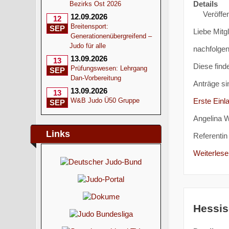
Details
Bezirks Ost 2026
Veröffen
12.09.2026
12
Breitensport:
SEP
Liebe Mitg
Generationenübergreifend –
Judo für alle
nachfolgen
13.09.2026
13
Diese find
Prüfungswesen: Lehrgang
SEP
Dan-Vorbereitung
Anträge si
13.09.2026
13
Erste Ein
W&B Judo Ü50 Gruppe
SEP
Angelina W
Links
Referentin 
Weiterlesen
Hessis