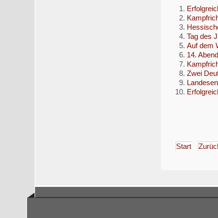
Erfolgrei
Kampfrich
Hessische
Tag des 
Auf dem W
14. Abend
Kampfrich
Zwei Deut
Landesent
Erfolgrei
Start
Zurüc