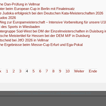
che Dan-Prüfung in Vellmar
ter beim European Cup in Berlin mit Finaleinsatz
 Judoka erfolgreich bei den Deutschen Kata-Meisterschaften 2026
Judos 2026
eg zur Europameisterschaft – Intensive Vorbereitung für unsere U1
 des Sports in Wiesbaden
tergruppe Süd-West bei DM der Einzelmeisterschaften in Duisburg i
sche Meistertitel für Hessen bei der DEM M/F in Duisburg
scheid bei JtfO 2026 in Vellmar
che Ergebnisse beim Messe-Cup Erfurt und Ega-Pokal
k
1
2
3
4
5
6
7
8
9
10
Weiter
Ende
© Hessischer Judo-Verband e.V., alle Rechte vorbehalten HJV