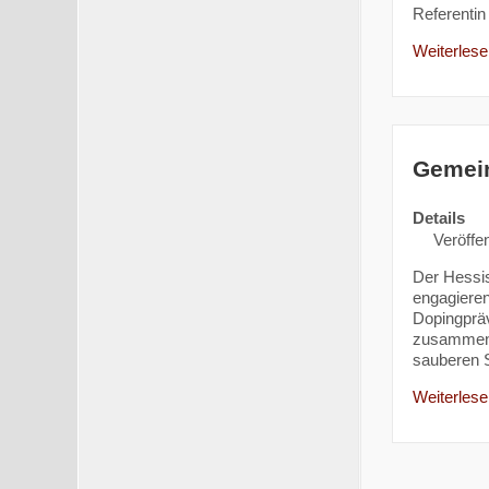
Referentin 
Weiterlesen
Gemei
Details
Veröffen
Der Hessi
engagieren
Dopingpräv
zusammen. 
sauberen S
Weiterlesen