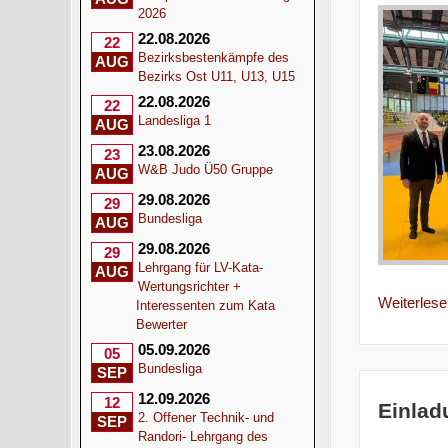
2026
22.08.2026
22
Bezirksbestenkämpfe des
AUG
Bezirks Ost U11, U13, U15
22.08.2026
22
Landesliga 1
AUG
23.08.2026
23
W&B Judo Ü50 Gruppe
AUG
29.08.2026
29
Bundesliga
AUG
29.08.2026
29
Lehrgang für LV-Kata-
AUG
Wertungsrichter +
Weiterlesen
Interessenten zum Kata
Bewerter
05.09.2026
05
Bundesliga
SEP
12.09.2026
12
Einlad
2. Offener Technik- und
SEP
Randori- Lehrgang des