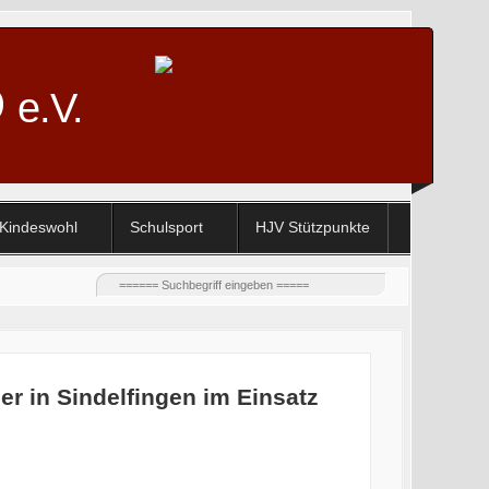
D
e.V.
Kindeswohl
Schulsport
HJV Stützpunkte
er in Sindelfingen im Einsatz